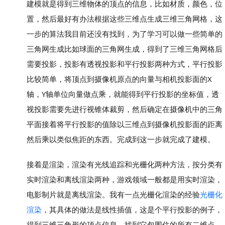
建模就是得到三维物体的顶点的信息，比如材质，颜色，位
置，然后最好有办法根据这些三维点生成三维三角网格，这
一步的算法我目前还没有找到，为了学习可以做一些简单的
三角网生成比如球面的三角网生成，得到了三维三角网格后
需要投影，投影有透视投影和平行投影两种方式，平行投影
比较简单，将顶点到摄像机原点的向量与相机投影面的X
轴，Y轴单位向量做点乘，就能得到平行投影的坐标值，透
视投影需要先进行视锥体裁剪，然后确定在摄像机中的三角
平面接着将平行投影的值除以三维点到摄像机投影面的距离
然后乘以类似焦距的东西。完成到这一步就完成了建模。
接着是渲染，渲染有光线追踪和光栅化两种方法，按分类有
实时渲染和离线渲染两种，游戏领域一般都是用实时渲染，
电影制片就是离线渲染。我有一点光栅化渲染的经验
光栅化
渲染
，其具体的做法是线性插值，这是个平行投影的例子，
得到三维三角形的顶点信息，找到它包围住的所有二维点，