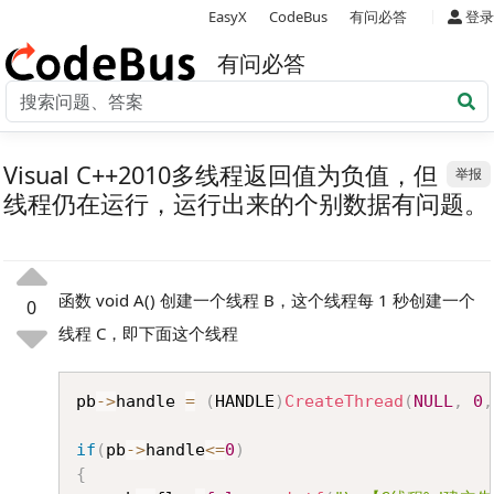
|
EasyX
CodeBus
有问必答
登录
有问必答
Visual C++2010多线程返回值为负值，但
举报
线程仍在运行，运行出来的个别数据有问题。
函数 void A() 创建一个线程 B，这个线程每 1 秒创建一个
0
线程 C，即下面这个线程
Copy
pb
->
handle 
=
(
HANDLE
)
CreateThread
(
NULL
,
0
,
if
(
pb
->
handle
<=
0
)
{