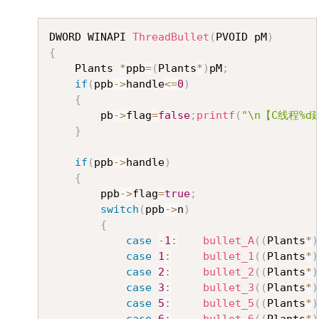
Copy
DWORD WINAPI 
ThreadBullet
(
PVOID pM
)
{
	Plants 
*
ppb
=
(
Plants
*
)
pM
;
if
(
ppb
->
handle
<=
0
)
{
		pb
->
flag
=
false
;
printf
(
"\n【C线程%d
}
if
(
ppb
->
handle
)
{
		ppb
->
flag
=
true
;
switch
(
ppb
->
n
)
{
case
-
1
:
bullet_A
(
(
Plants
*
)
case
1
:
bullet_1
(
(
Plants
*
)
case
2
:
bullet_2
(
(
Plants
*
)
case
3
:
bullet_3
(
(
Plants
*
)
case
5
:
bullet_5
(
(
Plants
*
)