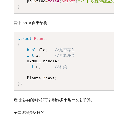
	pb
->
flag
=
false
;
printf
(
"\n【C线程%d建立失
}
其中 pb 来自于结构
Copy
struct
Plants
{
bool
 flag
;
//是否存在
int
 i
;
//形象序号
	HANDLE handle
;
int
 n
;
//种类
	Plants 
*
next
;
}
;
通过这样的操作我可以制作多个炮台发射子弹。
子弹线程是这样的