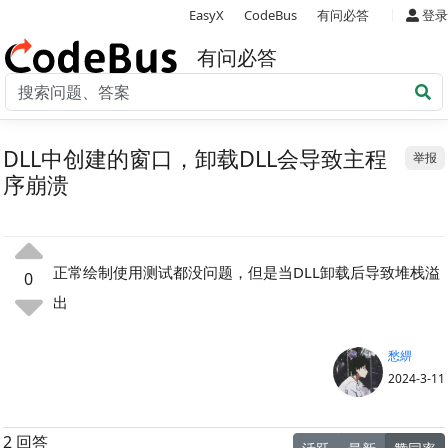
|
EasyX
CodeBus
有问必答
登录
有问必答
DLL中创建的窗口，卸载DLL会导致主程
举报
序崩溃
正常绘制使用测试都没问题，但是当DLL卸载后导致堆栈溢
0
出
愁綥
2024-3-11
2 回答