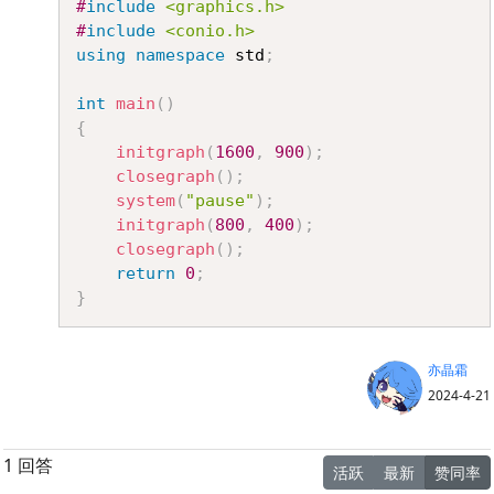
#
include
<graphics.h>
#
include
<conio.h>
using
namespace
 std
;
int
main
(
)
{
initgraph
(
1600
,
900
)
;
closegraph
(
)
;
system
(
"pause"
)
;
initgraph
(
800
,
400
)
;
closegraph
(
)
;
return
0
;
}
亦晶霜
2024-4-21
1 回答
活跃
最新
赞同率