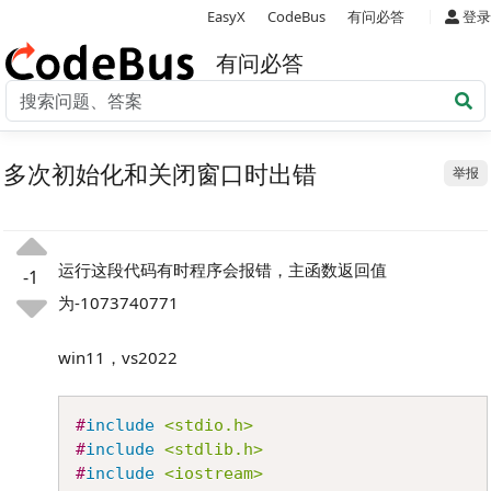
|
EasyX
CodeBus
有问必答
登录
有问必答
多次初始化和关闭窗口时出错
举报
运行这段代码有时程序会报错，主函数返回值
-1
为-1073740771
win11，vs2022
Copy
#
include
<stdio.h>
#
include
<stdlib.h>
#
include
<iostream>