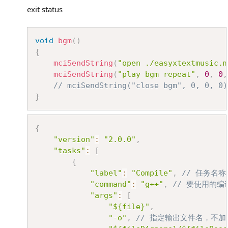
exit status
Copy
void
bgm
(
)
{
mciSendString
(
"open ./easyxtextmusic.m
mciSendString
(
"play bgm repeat"
,
0
,
0
,
// mciSendString("close bgm", 0, 0, 0)
}
Copy
{
"version"
:
"2.0.0"
,
"tasks"
:
[
{
"label"
:
"Compile"
,
// 任务名称，
"command"
:
"g++"
,
// 要使用的编译
"args"
:
[
"${file}"
,
"-o"
,
// 指定输出文件名，不加该