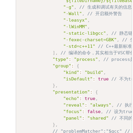
"${fileDirname}/${fileBase
"-g"
,
// 生成和调试有关的信息
"-Wall"
,
// 开启额外警告
"-leasyx"
,
"-lWinMM"
,
"-static-libgcc"
,
// 静态
"-fexec-charset=GBK"
,
//
"-std=c++11"
// C++最新标
]
,
// 编译的命令，其实相当于VSC
"type"
:
"process"
,
// proce
"group"
:
{
"kind"
:
"build"
,
"isDefault"
:
true
// 不为t
}
,
"presentation"
:
{
"echo"
:
true
,
"reveal"
:
"always"
,
// 执
"focus"
:
false
,
// 设为tr
"panel"
:
"shared"
// 不同
}
,
// "problemMatcher":"$