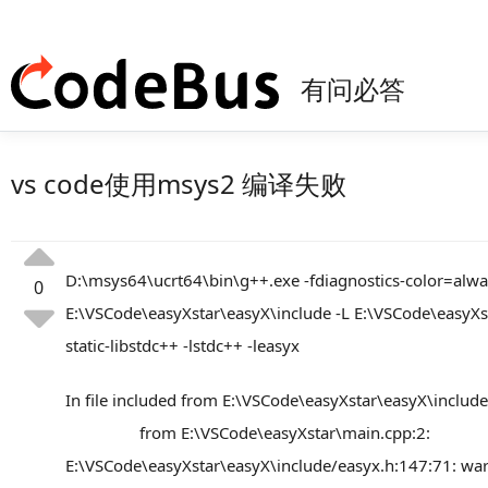
有问必答
vs code使用msys2 编译失败
D:\msys64\ucrt64\bin\g++.exe -fdiagnostics-color=alwa
0
E:\VSCode\easyXstar\easyX\include -L E:\VSCode\easyXstar
static-libstdc++ -lstdc++ -leasyx
In file included from E:\VSCode\easyXstar\easyX\include
from E:\VSCode\easyXstar\main.cpp:2:
E:\VSCode\easyXstar\easyX\include/easyx.h:147:71: warn