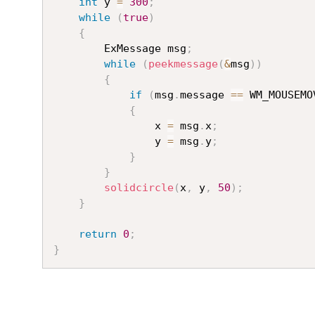
int
 y 
=
300
;
while
(
true
)
{
        ExMessage msg
;
while
(
peekmessage
(
&
msg
)
)
{
if
(
msg
.
message 
==
 WM_MOUSEMO
{
                x 
=
 msg
.
x
;
                y 
=
 msg
.
y
;
}
}
solidcircle
(
x
,
 y
,
50
)
;
}
return
0
;
}