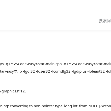
ys -g E:\VSCode\easyXstar\main.cpp -o E:\VSCode\easyXstar\main
\easyX\lib -lgdi32 -luser32 -lcomdlg32 -lgdiplus -loleaut32 -lole
/graphics.h:12,
ing: converting to non-pointer type 'long int' from NULL [-Wcon