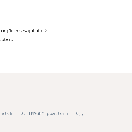
.org/licenses/gpl.html>
ute it.
hatch = 0, IMAGE* ppattern = 0);