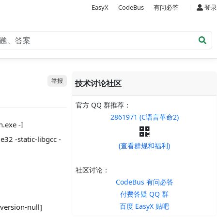
|
EasyX
CodeBus
有问必答
登录
举报
技术讨论社区
官方 QQ 群推荐：
2861971 (C语言革命2)
.exe -I
32 -static-libgcc -
(查看群规和福利)
社区讨论：
CodeBus 有问必答
付费答疑 QQ 群
百度 EasyX 贴吧
version-null]