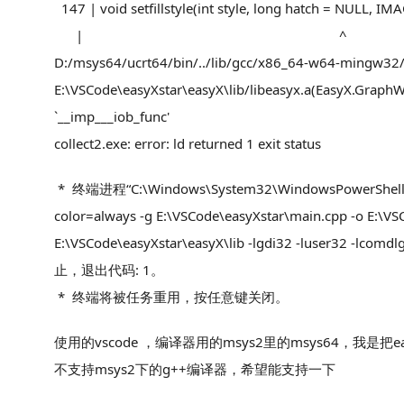
147 | void setfillstyle(int style, long hatch = NULL,
| ^
D:/msys64/ucrt64/bin/../lib/gcc/x86_64-w64-mingw32/13
E:\VSCode\easyXstar\easyX\lib/libeasyx.a(EasyX.GraphW
`__imp___iob_func'
collect2.exe: error: ld returned 1 exit status
* 终端进程“C:\Windows\System32\WindowsPowerShell\v1.
color=always -g E:\VSCode\easyXstar\main.cpp -o E:\VS
E:\VSCode\easyXstar\easyX\lib -lgdi32 -luser32 -lcomdlg3
止，退出代码: 1。
* 终端将被任务重用，按任意键关闭。
使用的vscode ，编译器用的msys2里的msys64，
不支持msys2下的g++编译器，希望能支持一下