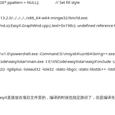
 IMAGE* ppattern = NULL); // Set fill style
.2.0/../../../../x86_64-w64-mingw32/bin/ld.exe:
nd.o):EasyX.GraphWnd.cpp:(.text+0x198c): undefined reference 
0\powershell.exe -Command D:\msys64\ucrt64\bin\g++.exe -
Code\easyXstar\main.exe -I E:\VSCode\easyXstar\easyX\include -
2 -lgdiplus -loleaut32 -lole32 -static-libgcc -static-libstdc++ -l
我是把easyX直接放在项目文件里的，编译的时候也指定路径了，但是编译失