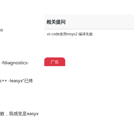
相关提问
to
vs code使用msys2 编译失败
广告
fdiagnostics-
L
stdc++ -leasyx”已终
败，我感觉是easyx