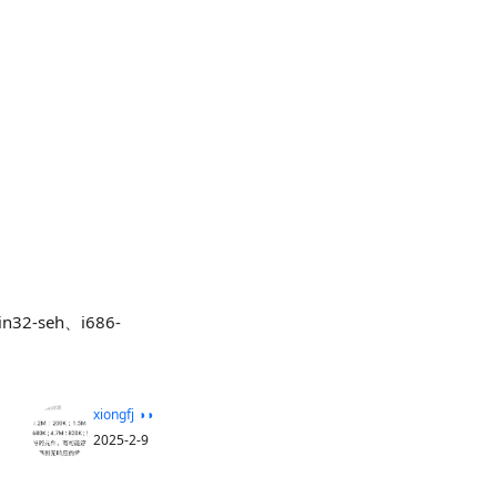
）
32-seh、i686-
xiongfj ◑◑
2025-2-9