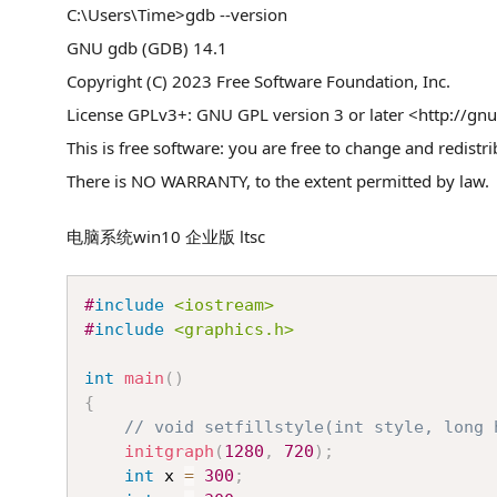
C:\Users\Time>gdb --version
GNU gdb (GDB) 14.1
Copyright (C) 2023 Free Software Foundation, Inc.
License GPLv3+: GNU GPL version 3 or later <http://gnu
This is free software: you are free to change and redistrib
There is NO WARRANTY, to the extent permitted by law.
电脑系统win10 企业版 ltsc
#
include
<iostream>
#
include
<graphics.h>
int
main
(
)
{
// void setfillstyle(int style, long 
initgraph
(
1280
,
720
)
;
int
 x 
=
300
;