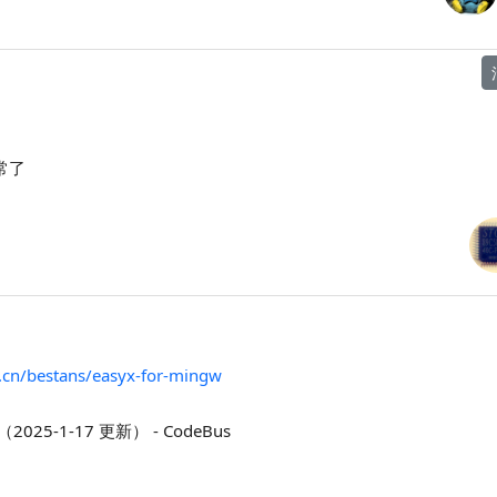
常了
s.cn/bestans/easyx-for-mingw
（2025-1-17 更新） - CodeBus