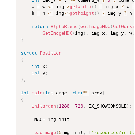
	w 
=
 w 
<=
 img
->
getwidth
(
)
-
 img_x 
?
 w 
:
	h 
=
 h 
<=
 img
->
getheight
(
)
-
 img_y 
?
 h 
return
AlphaBlend
(
GetImageHDC
(
GetWorki
GetImageHDC
(
img
)
,
 img_x
,
 img_y
,
 w
,
}
struct
Position
{
int
 x
;
int
 y
;
}
;
int
main
(
int
 argc
,
char
*
*
 argv
)
{
initgraph
(
1280
,
720
,
 EX_SHOWCONSOLE
)
;
	IMAGE img_init
;
loadimage
(
&
img_init
,
 L
"resources/init.