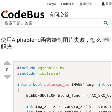
|
EasyX
CodeBus
有问必答
登录
有问必答
使用AlphaBlend函数绘制图片失败，怎么
举报
解决
Copy
#
include
<graphics.h>
0
#
include
<iostream>
inline
bool
putimage_ex
(
IMAGE
*
 img
,
int
 ca
{
	BLENDFUNCTION blend_func 
=
{
 AC_SRC_OV
int
 img_x 
=
 x 
>=
 camera_x 
?
0
:
 camera
int
 img_y 
=
 y 
>=
 camera_y 
?
0
:
 camera