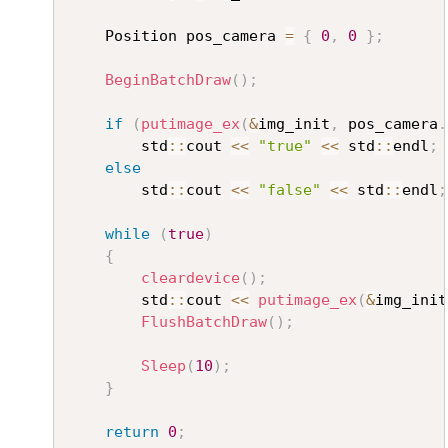
	Position pos_camera 
=
{
0
,
0
}
;
BeginBatchDraw
(
)
;
if
(
putimage_ex
(
&
img_init
,
 pos_camera
.
		std
::
cout 
<<
"true"
<<
 std
::
endl
;
else
		std
::
cout 
<<
"false"
<<
 std
::
endl
;
while
(
true
)
{
cleardevice
(
)
;
		std
::
cout 
<<
putimage_ex
(
&
img_init
FlushBatchDraw
(
)
;
Sleep
(
10
)
;
}
return
0
;