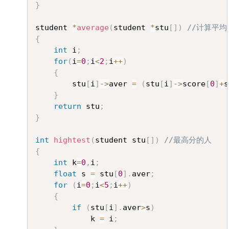
}
student 
*
average
(
student 
*
stu
[
]
)
//计算平均
{
int
 i
;
for
(
i
=
0
;
i
<
2
;
i
++
)
{
		stu
[
i
]
->
aver 
=
(
stu
[
i
]
->
score
[
0
]
+
s
}
return
 stu
;
}
int
hightest
(
student stu
[
]
)
//最高分的人
{
int
 k
=
0
,
i
;
float
 s 
=
 stu
[
0
]
.
aver
;
for
(
i
=
0
;
i
<
5
;
i
++
)
{
if
(
stu
[
i
]
.
aver
>
s
)
			k 
=
 i
;