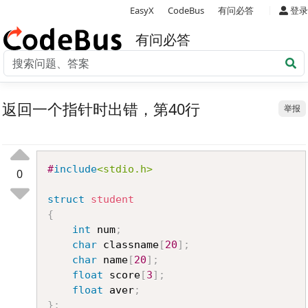
|
EasyX
CodeBus
有问必答
登录
有问必答
返回一个指针时出错，第40行
举报
Copy
#
include
<stdio.h>
0
struct
student
{
int
 num
;
char
 classname
[
20
]
;
char
 name
[
20
]
;
float
 score
[
3
]
;
float
 aver
;
}
;