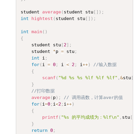
student 
average
(
student stu
[
]
)
;
int
hightest
(
student stu
[
]
)
;
int
main
(
)
{
	student stu
[
2
]
;
	student 
*
p 
=
 stu
;
int
 i
;
for
(
i 
=
0
;
 i 
<
2
;
 i
++
)
//输入数据
{
scanf
(
"%d %s %s %lf %lf %lf"
,
&
stu
[
}
//打印数据
average
(
p
)
;
// 调用函数，计算aver的值
for
(
i
=
0
;
i
<
2
;
i
++
)
{
printf
(
"%s 的平均成绩为：%lf\n"
,
stu
[
}
return
0
;