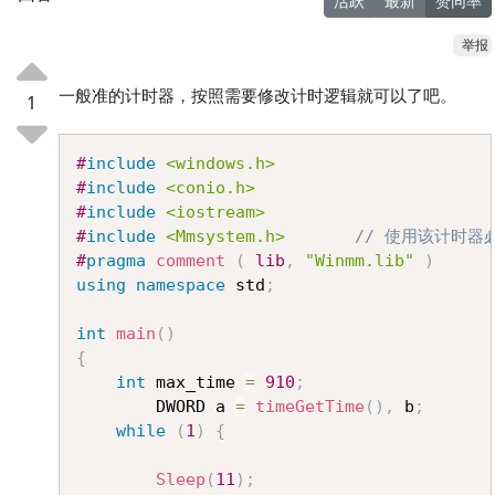
活跃
最新
赞同率
举报
一般准的计时器，按照需要修改计时逻辑就可以了吧。
1
Copy
#
include
<windows.h>
#
include
<conio.h>
#
include
<iostream>
#
include
<Mmsystem.h>
// 使用该计时器
#
pragma
comment
(
 lib
,
"Winmm.lib"
)
using
namespace
 std
;
int
main
(
)
{
int
 max_time 
=
910
;
		DWORD a 
=
timeGetTime
(
)
,
 b
;
while
(
1
)
{
Sleep
(
11
)
;