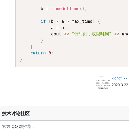
		b 
=
timeGetTime
(
)
;
if
(
b 
-
 a 
>
 max_time
)
{
			a 
=
 b
;
			cout 
<<
"计时到，或限时到"
<<
 en
}
}
return
0
;
}
xiongfj ◑◑
2020-3-22
技术讨论社区
官方 QQ 群推荐：