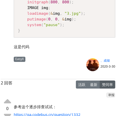
initgraph
(
800
,
800
)
;
	IMAGE img
;
loadimage
(
&
img
,
"3.jpg"
)
;
putimage
(
0
,
0
,
&
img
)
;
system
(
"pause"
)
;
}
这是代码
EasyX
、成烟
2020-3-30
2 回答
活跃
最新
赞同率
举报
参考这个逐步排查试试：
0
https://qa.codebus.cn/question/1332