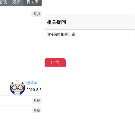
活跃
最新
赞同率
举报
相关提问
line函数相关问题
广告
慢羊羊
2020-8-8
举报
举报