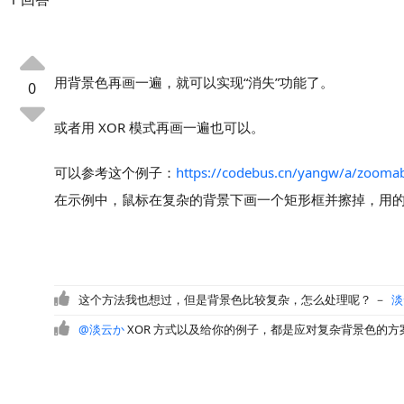
用背景色再画一遍，就可以实现“消失”功能了。
0
或者用 XOR 模式再画一遍也可以。
可以参考这个例子：
https://codebus.cn/yangw/a/zoomab
在示例中，鼠标在复杂的背景下画一个矩形框并擦掉，用的是
这个方法我也想过，但是背景色比较复杂，怎么处理呢？
－
淡
@淡云か
XOR 方式以及给你的例子，都是应对复杂背景色的方