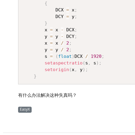
{
			DCX 
=
 x
;
			DCY 
=
 y
;
}
		x 
=
 x 
-
 DCX
;
		y 
=
 y 
-
 DCY
;
		x 
=
 x 
/
2
;
		y 
=
 y 
/
2
;
		s 
=
(
float
)
DCX 
/
1920
;
setaspectratio
(
s
,
 s
)
;
setorigin
(
x
,
 y
)
;
}
有什么办法解决这种失真吗？
EasyX