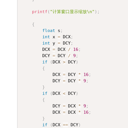
printf
(
"计算窗口显示缩放\n"
)
;
{
float
 s
;
int
 x 
=
 DCX
;
int
 y 
=
 DCY
;
		DCX 
=
 DCX 
/
16
;
		DCY 
=
 DCY 
/
9
;
if
(
DCX 
>
 DCY
)
{
			DCX 
=
 DCY 
*
16
;
			DCY 
=
 DCY 
*
9
;
}
if
(
DCX 
<
 DCY
)
{
			DCY 
=
 DCX 
*
9
;
			DCX 
=
 DCX 
*
16
;
}
if
(
DCX 
==
 DCY
)