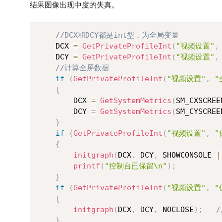
结果图像出现中度的失真。
//DCX和DCY都是int型，为全局变量
	DCX 
=
GetPrivateProfileInt
(
"视频设置"
,
	DCY 
=
GetPrivateProfileInt
(
"视频设置"
,
//计算全屏数据
if
(
GetPrivateProfileInt
(
"视频设置"
,
"
{
		DCX 
=
GetSystemMetrics
(
SM_CXSCREE
		DCY 
=
GetSystemMetrics
(
SM_CYSCREE
}
if
(
GetPrivateProfileInt
(
"视频设置"
,
"
{
initgraph
(
DCX
,
 DCY
,
 SHOWCONSOLE 
|
printf
(
"控制台已保留\n"
)
;
}
if
(
GetPrivateProfileInt
(
"视频设置"
,
"
{
initgraph
(
DCX
,
 DCY
,
 NOCLOSE
)
;
}