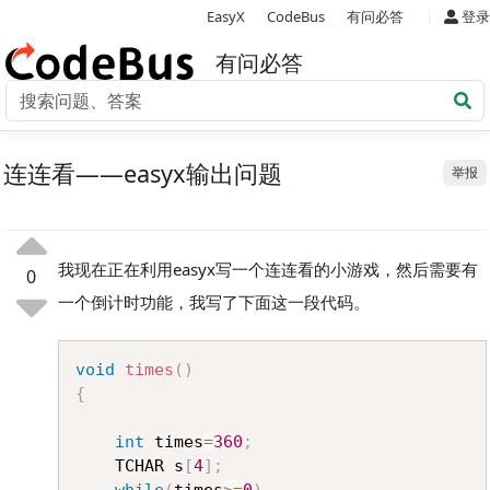
|
EasyX
CodeBus
有问必答
登录
有问必答
连连看——easyx输出问题
举报
我现在正在利用easyx写一个连连看的小游戏，然后需要有
0
一个倒计时功能，我写了下面这一段代码。
Copy
void
times
(
)
{
int
 times
=
360
;
	TCHAR s
[
4
]
;