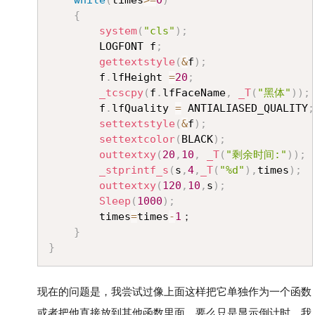
while
(
times
>=
0
)
{
system
(
"cls"
)
;
		LOGFONT f
;
gettextstyle
(
&
f
)
;
		f
.
lfHeight 
=
20
;
_tcscpy
(
f
.
lfFaceName
,
_T
(
"黑体"
)
)
;
		f
.
lfQuality 
=
 ANTIALIASED_QUALITY
;
settextstyle
(
&
f
)
;
settextcolor
(
BLACK
)
;
outtextxy
(
20
,
10
,
_T
(
"剩余时间:"
)
)
;
_stprintf_s
(
s
,
4
,
_T
(
"%d"
)
,
times
)
;
outtextxy
(
120
,
10
,
s
)
;
Sleep
(
1000
)
;
		times
=
times
-
1
；

}
}
现在的问题是，我尝试过像上面这样把它单独作为一个函数
或者把他直接放到其他函数里面，要么只是显示倒计时，我