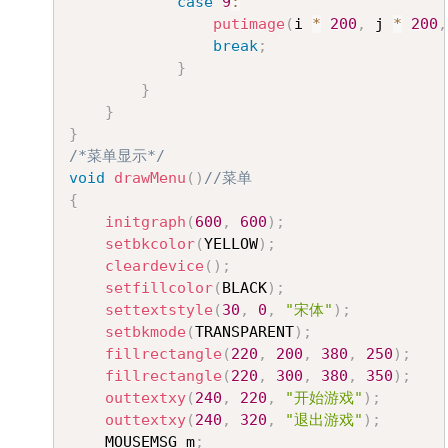
case
9
:
putimage
(
i 
*
200
,
 j 
*
200
,
break
;
}
}
}
}
/*菜单显示*/
void
drawMenu
(
)
//菜单
{
initgraph
(
600
,
600
)
;
setbkcolor
(
YELLOW
)
;
cleardevice
(
)
;
setfillcolor
(
BLACK
)
;
settextstyle
(
30
,
0
,
"宋体"
)
;
setbkmode
(
TRANSPARENT
)
;
fillrectangle
(
220
,
200
,
380
,
250
)
;
fillrectangle
(
220
,
300
,
380
,
350
)
;
outtextxy
(
240
,
220
,
"开始游戏"
)
;
outtextxy
(
240
,
320
,
"退出游戏"
)
;
	MOUSEMSG m
;