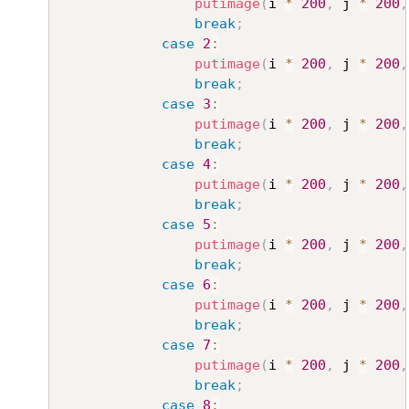
putimage
(
i 
*
200
,
 j 
*
200
,
break
;
case
2
:
putimage
(
i 
*
200
,
 j 
*
200
,
break
;
case
3
:
putimage
(
i 
*
200
,
 j 
*
200
,
break
;
case
4
:
putimage
(
i 
*
200
,
 j 
*
200
,
break
;
case
5
:
putimage
(
i 
*
200
,
 j 
*
200
,
break
;
case
6
:
putimage
(
i 
*
200
,
 j 
*
200
,
break
;
case
7
:
putimage
(
i 
*
200
,
 j 
*
200
,
break
;
case
8
: