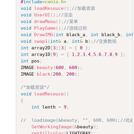
#
include
<conio.h>
void
loadResouce
(
)
;
//加载资源
void
UserUI
(
)
;
//渲染
void
drawMenu
(
)
;
//菜单
void
PlayGame
(
)
;
//游戏过程
void
DrawIMG
(
int
 black_a
,
int
 black_b
,
int
void
swap1
(
int
&
 a
,
int
&
 b
)
;
//交换数组
int
 array2D
[
3
]
[
3
]
=
{
0
}
;
int
 array1D
[
9
]
=
{
1
,
2
,
3
,
4
,
5
,
6
,
7
,
8
,
9
}
;
int
 pos
;
IMAGE 
beauty
(
600
,
600
)
;
IMAGE 
black
(
200
,
200
)
;
/*加载资源*/
void
loadResouce
(
)
{
int
 lenth 
=
9
;
//	loadimage(&beauty, "", 600, 600);
SetWorkingImage
(
&
beauty
)
;
setfillcolor
(
LIGHTGRAY
)
;