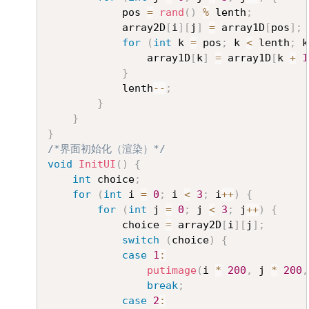
			pos 
=
rand
(
)
%
 lenth
;
			array2D
[
i
]
[
j
]
=
 array1D
[
pos
]
;
for
(
int
 k 
=
 pos
;
 k 
<
 lenth
;
 k
				array1D
[
k
]
=
 array1D
[
k 
+
1
}
			lenth
--
;
}
}
}
/*界面初始化（渲染）*/
void
InitUI
(
)
{
int
 choice
;
for
(
int
 i 
=
0
;
 i 
<
3
;
 i
++
)
{
for
(
int
 j 
=
0
;
 j 
<
3
;
 j
++
)
{
			choice 
=
 array2D
[
i
]
[
j
]
;
switch
(
choice
)
{
case
1
:
putimage
(
i 
*
200
,
 j 
*
200
,
break
;
case
2
: