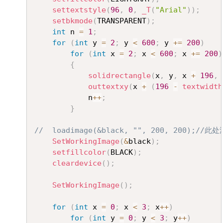
settextstyle
(
96
,
0
,
_T
(
"Arial"
)
)
;
setbkmode
(
TRANSPARENT
)
;
int
 n 
=
1
;
for
(
int
 y 
=
2
;
 y 
<
600
;
 y 
+=
200
)
for
(
int
 x 
=
2
;
 x 
<
600
;
 x 
+=
200
)
{
solidrectangle
(
x
,
 y
,
 x 
+
196
,
 
outtextxy
(
x 
+
(
196
-
textwidth
			n
++
;
}
//	loadimage(&black, "", 200, 200)
SetWorkingImage
(
&
black
)
;
setfillcolor
(
BLACK
)
;
cleardevice
(
)
;
SetWorkingImage
(
)
;
for
(
int
 x 
=
0
;
 x 
<
3
;
 x
++
)
for
(
int
 y 
=
0
;
 y 
<
3
;
 y
++
)