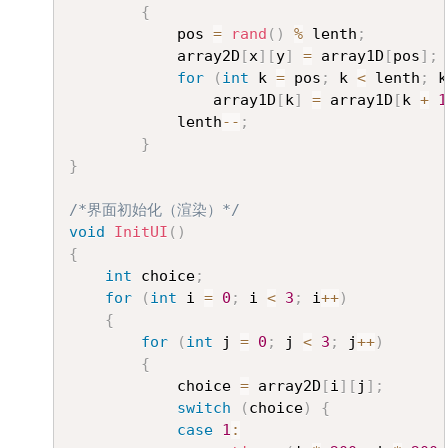
{
			pos 
=
rand
(
)
%
 lenth
;
			array2D
[
x
]
[
y
]
=
 array1D
[
pos
]
;
for
(
int
 k 
=
 pos
;
 k 
<
 lenth
;
 k
				array1D
[
k
]
=
 array1D
[
k 
+
1
			lenth
--
;
}
}
/*界面初始化（渲染）*/
void
InitUI
(
)
{
int
 choice
;
for
(
int
 i 
=
0
;
 i 
<
3
;
 i
++
)
{
for
(
int
 j 
=
0
;
 j 
<
3
;
 j
++
)
{
			choice 
=
 array2D
[
i
]
[
j
]
;
switch
(
choice
)
{
case
1
: