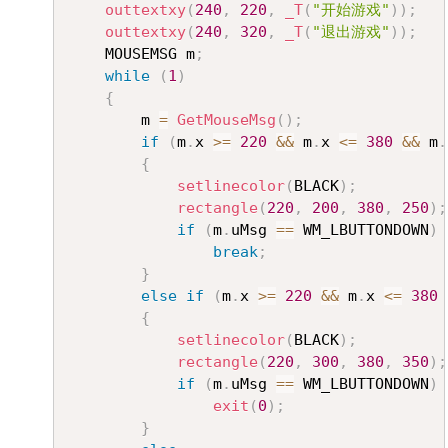
outtextxy
(
240
,
220
,
_T
(
"开始游戏"
)
)
;
outtextxy
(
240
,
320
,
_T
(
"退出游戏"
)
)
;
	MOUSEMSG m
;
while
(
1
)
{
		m 
=
GetMouseMsg
(
)
;
if
(
m
.
x 
>=
220
&&
 m
.
x 
<=
380
&&
 m
.
{
setlinecolor
(
BLACK
)
;
rectangle
(
220
,
200
,
380
,
250
)
;
if
(
m
.
uMsg 
==
 WM_LBUTTONDOWN
)
break
;
}
else
if
(
m
.
x 
>=
220
&&
 m
.
x 
<=
380
{
setlinecolor
(
BLACK
)
;
rectangle
(
220
,
300
,
380
,
350
)
;
if
(
m
.
uMsg 
==
 WM_LBUTTONDOWN
)
exit
(
0
)
;
}