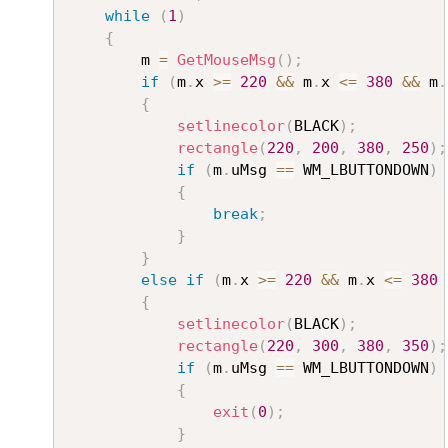
while
(
1
)
{
		m 
=
GetMouseMsg
(
)
;
if
(
m
.
x 
>=
220
&&
 m
.
x 
<=
380
&&
 m
.
{
setlinecolor
(
BLACK
)
;
rectangle
(
220
,
200
,
380
,
250
)
;
if
(
m
.
uMsg 
==
 WM_LBUTTONDOWN
)
{
break
;
}
}
else
if
(
m
.
x 
>=
220
&&
 m
.
x 
<=
380
{
setlinecolor
(
BLACK
)
;
rectangle
(
220
,
300
,
380
,
350
)
;
if
(
m
.
uMsg 
==
 WM_LBUTTONDOWN
)
{
exit
(
0
)
;
}