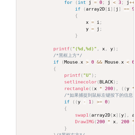
for
(
int
 j 
=
0
;
 j 
<
3
;
 j
++
if
(
array2D
[
i
]
[
j
]
==
9
{
						x 
=
 i
;
						y 
=
 j
;
}
printf
(
"(%d,%d)"
,
 x
,
 y
)
;
/*黑框上方*/
if
(
Mouse
.
x 
>
0
&&
 Mouse
.
x 
<
6
{
printf
(
"U"
)
;
setlinecolor
(
BLACK
)
;
rectangle
(
(
x 
*
200
)
,
(
(
y 
*
/*如果捕捉到鼠标左键按下的信息
if
(
(
y 
-
1
)
>=
0
)
{
swap1
(
array2D
[
x
]
[
y
]
,
 a
DrawIMG
(
200
*
 x
,
200
*
}