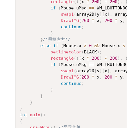
rectangle
(
(
(
x 
*
200
)
+
200
)
,
(
if
(
Mouse
.
uMsg 
==
 WM_LBUTTONDO
swap1
(
array2D
[
y
]
[
x
]
,
 array
DrawIMG
(
200
*
 x
,
200
*
 y
,
continue
;
}
}
/*黑框左方*/
else
if
(
Mouse
.
x 
>
0
&&
 Mouse
.
x 
<
setlinecolor
(
BLACK
)
;
rectangle
(
(
(
x 
*
200
)
-
200
)
,
(
if
(
Mouse
.
uMsg 
==
 WM_LBUTTONDO
swap1
(
array2D
[
y
]
[
x
]
,
 array
DrawIMG
(
200
*
 x
,
200
*
 y
,
continue
;
}
}
}
}
int
main
(
)
{
drawMenu
(
)
;
//显示菜单