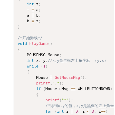
int
 t
;
	t 
=
 a
;
	a 
=
 b
;
	b 
=
 t
;
}
/*开始游戏*/
void
PlayGame
(
)
{
	MOUSEMSG Mouse
;
int
 x
,
 y
;
//x,y是黑框左上角坐标  (y,x)
while
(
1
)
{
		Mouse 
=
GetMouseMsg
(
)
;
printf
(
"."
)
;
if
(
Mouse
.
uMsg 
==
 WM_LBUTTONDOWN
)
{
printf
(
"*"
)
;
/*得到x,y的值，x,y是黑框的左上角坐
for
(
int
 i 
=
0
;
 i 
<
3
;
 i
++
)