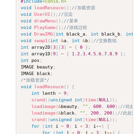
#
include
<conio.h>
void
loadResouce
(
)
;
//加载资源
void
UserUI
(
)
;
//渲染
void
drawMenu
(
)
;
//菜单
void
PlayGame
(
)
;
//游戏过程
void
DrawIMG
(
int
 black_a
,
int
 black_b
,
int
void
swap1
(
int
&
a
,
int
&
b
)
;
//交换数组
int
 array2D
[
3
]
[
3
]
=
{
0
}
;
int
 array1D
[
9
]
=
{
1
,
2
,
3
,
4
,
5
,
6
,
7
,
8
,
9
}
;
int
 pos
;
IMAGE beauty
;
IMAGE black
;
/*加载资源*/
void
loadResouce
(
)
{
int
 lenth 
=
9
;
srand
(
(
unsigned
int
)
time
(
NULL
)
)
;
loadimage
(
&
beauty
,
""
,
600
,
600
)
;
//此
loadimage
(
&
black
,
""
,
200
,
200
)
;
//此
srand
(
(
unsigned
int
)
time
(
NULL
)
)
;
for
(
int
 i 
=
0
;
 i 
<
3
;
 i
++
)
{
for
(
int
 j 
=
0
;
 j 
<
3
;
 j
++
)
{