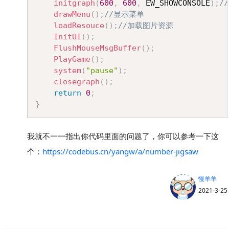
initgraph
(
600
,
600
,
 EW_SHOWCONSOLE
)
;
/
drawMenu
(
)
;
//显示菜单
loadResouce
(
)
;
//加载图片资源
InitUI
(
)
;
FlushMouseMsgBuffer
(
)
;
PlayGame
(
)
;
system
(
"pause"
)
;
closegraph
(
)
;
return
0
;
}
我就不一一指出你代码里面的问题了，你可以参考一下这
个：
https://codebus.cn/yangw/a/number-jigsaw
慢羊羊
2021-3-25