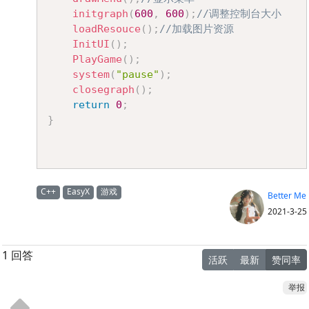
initgraph
(
600
,
600
)
;
//调整控制台大小
loadResouce
(
)
;
//加载图片资源
InitUI
(
)
;
PlayGame
(
)
;
system
(
"pause"
)
;
closegraph
(
)
;
return
0
;
}
C++
EasyX
游戏
Better Me
2021-3-25
1 回答
活跃
最新
赞同率
举报