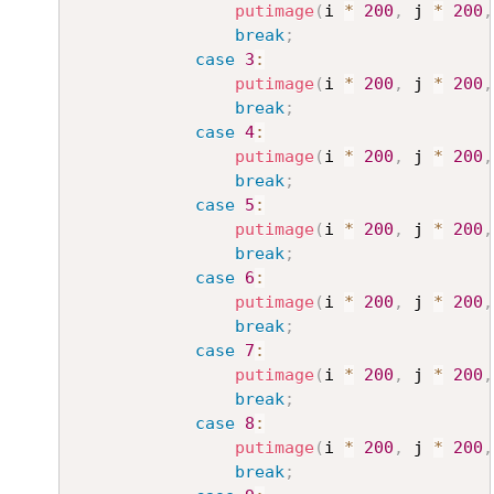
putimage
(
i 
*
200
,
 j 
*
200
,
break
;
case
3
:
putimage
(
i 
*
200
,
 j 
*
200
,
break
;
case
4
:
putimage
(
i 
*
200
,
 j 
*
200
,
break
;
case
5
:
putimage
(
i 
*
200
,
 j 
*
200
,
break
;
case
6
:
putimage
(
i 
*
200
,
 j 
*
200
,
break
;
case
7
:
putimage
(
i 
*
200
,
 j 
*
200
,
break
;
case
8
:
putimage
(
i 
*
200
,
 j 
*
200
,
break
;