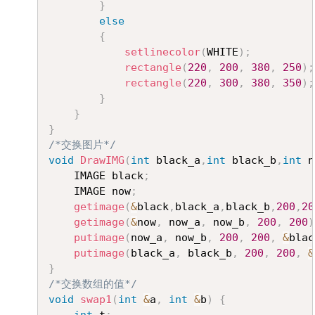
}
else
{
setlinecolor
(
WHITE
)
;
rectangle
(
220
,
200
,
380
,
250
)
;
rectangle
(
220
,
300
,
380
,
350
)
;
}
}
}
/*交换图片*/
void
DrawIMG
(
int
 black_a
,
int
 black_b
,
int
 n
	IMAGE black
;
	IMAGE now
;
getimage
(
&
black
,
black_a
,
black_b
,
200
,
20
getimage
(
&
now
,
 now_a
,
 now_b
,
200
,
200
)
putimage
(
now_a
,
 now_b
,
200
,
200
,
&
blac
putimage
(
black_a
,
 black_b
,
200
,
200
,
&
}
/*交换数组的值*/
void
swap1
(
int
&
a
,
int
&
b
)
{