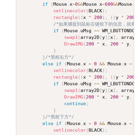
if
(
Mouse
.
x
>
0
&&
Mouse
.
x
<
600
&&
Mouse
.
setlinecolor
(
BLACK
)
;
rectangle
(
(
x 
*
200
)
,
(
(
y 
*
200
/*如果捕捉到鼠标左键按下的信息，就将
if
(
Mouse
.
uMsg 
==
 WM_LBUTTONDO
swap1
(
array2D
[
y
]
[
x
]
,
 array
DrawIMG
(
200
*
 x
,
200
*
 y
,
}
}
/*黑框右方*/
else
if
(
Mouse
.
x 
>
0
&&
 Mouse
.
x 
<
setlinecolor
(
BLACK
)
;
rectangle
(
(
x 
*
200
)
,
(
(
y 
*
200
if
(
Mouse
.
uMsg 
==
 WM_LBUTTONDO
swap1
(
array2D
[
y
]
[
x
]
,
 array
DrawIMG
(
200
*
 x
,
200
*
 y
,
continue
;
}
}
/*黑框下方*/
else
if
(
Mouse
.
x 
>
0
&&
 Mouse
.
x 
<
setlinecolor
(
BLACK
)
;