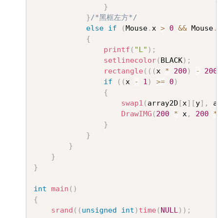
}
}
/*黑框左方*/
else
if
(
Mouse
.
x 
>
0
&&
 Mouse
.
{
printf
(
"L"
)
;
setlinecolor
(
BLACK
)
;
rectangle
(
(
(
x 
*
200
)
-
200
if
(
(
x 
-
1
)
>=
0
)
{
swap1
(
array2D
[
x
]
[
y
]
,
 a
DrawIMG
(
200
*
 x
,
200
*
}
}
}
}
}
int
main
(
)
{
srand
(
(
unsigned
int
)
time
(
NULL
)
)
;