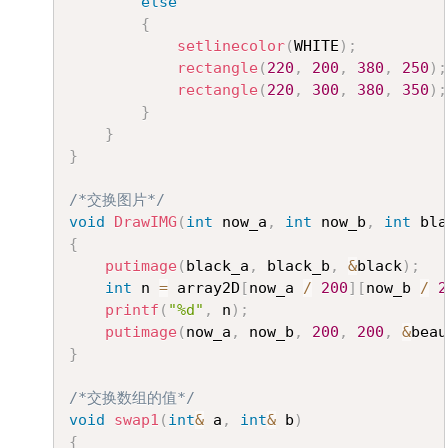
else
{
setlinecolor
(
WHITE
)
;
rectangle
(
220
,
200
,
380
,
250
)
;
rectangle
(
220
,
300
,
380
,
350
)
;
}
}
}
/*交换图片*/
void
DrawIMG
(
int
 now_a
,
int
 now_b
,
int
 bla
{
putimage
(
black_a
,
 black_b
,
&
black
)
;
int
 n 
=
 array2D
[
now_a 
/
200
]
[
now_b 
/
2
printf
(
"%d"
,
 n
)
;
putimage
(
now_a
,
 now_b
,
200
,
200
,
&
beau
}
/*交换数组的值*/
void
swap1
(
int
&
 a
,
int
&
 b
)
{