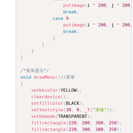
putimage
(
i 
*
200
,
 j 
*
200
,
break
;
case
9
:
putimage
(
i 
*
200
,
 j 
*
200
,
break
;
}
}
}
}
/*菜单显示*/
void
drawMenu
(
)
//菜单
{
setbkcolor
(
YELLOW
)
;
cleardevice
(
)
;
setfillcolor
(
BLACK
)
;
settextstyle
(
30
,
0
,
_T
(
"宋体"
)
)
;
setbkmode
(
TRANSPARENT
)
;
fillrectangle
(
220
,
200
,
380
,
250
)
;
fillrectangle
(
220
,
300
,
380
,
350
)
;