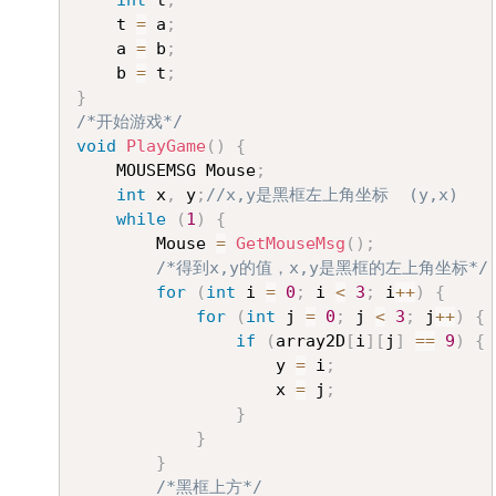
int
 t
;
	t 
=
 a
;
	a 
=
 b
;
	b 
=
 t
;
}
/*开始游戏*/
void
PlayGame
(
)
{
	MOUSEMSG Mouse
;
int
 x
,
 y
;
//x,y是黑框左上角坐标  (y,x)
while
(
1
)
{
		Mouse 
=
GetMouseMsg
(
)
;
/*得到x,y的值，x,y是黑框的左上角坐标*/
for
(
int
 i 
=
0
;
 i 
<
3
;
 i
++
)
{
for
(
int
 j 
=
0
;
 j 
<
3
;
 j
++
)
{
if
(
array2D
[
i
]
[
j
]
==
9
)
{
					y 
=
 i
;
					x 
=
 j
;
}
}
}
/*黑框上方*/