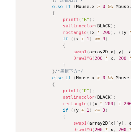
}
/*黑框右方*/
else
if
(
Mouse
.
x 
>
0
&&
 Mouse
.
{
printf
(
"R"
)
;
setlinecolor
(
BLACK
)
;
rectangle
(
(
x 
*
200
)
,
(
(
y 
*
if
(
(
x 
+
1
)
<=
3
)
{
swap1
(
array2D
[
x
]
[
y
]
,
 a
DrawIMG
(
200
*
 x
,
200
*
}
}
/*黑框下方*/
else
if
(
Mouse
.
x 
>
0
&&
 Mouse
.
{
printf
(
"D"
)
;
setlinecolor
(
BLACK
)
;
rectangle
(
(
(
x 
*
200
)
+
200
if
(
(
y 
+
1
)
<=
3
)
{
swap1
(
array2D
[
x
]
[
y
]
,
 a
DrawIMG
(
200
*
 x
,
200
*