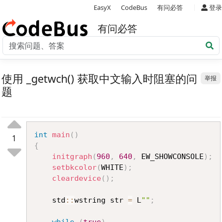
|
EasyX
CodeBus
有问必答
登录
有问必答
使用 _getwch() 获取中文输入时阻塞的问
举报
题
Copy
int
main
(
)
1
{
initgraph
(
960
,
640
,
 EW_SHOWCONSOLE
)
;
setbkcolor
(
WHITE
)
;
cleardevice
(
)
;
	std
::
wstring str 
=
 L
""
;
while
(
true
)