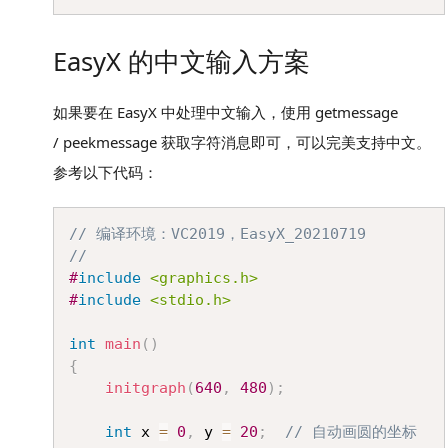
EasyX 的中文输入方案
如果要在 EasyX 中处理中文输入，使用 getmessage
/ peekmessage 获取字符消息即可，可以完美支持中文。
参考以下代码：
Copy
// 编译环境：VC2019，EasyX_20210719
//
#
include
<graphics.h>
#
include
<stdio.h>
int
main
(
)
{
initgraph
(
640
,
480
)
;
int
 x 
=
0
,
 y 
=
20
;
// 自动画圆的坐标