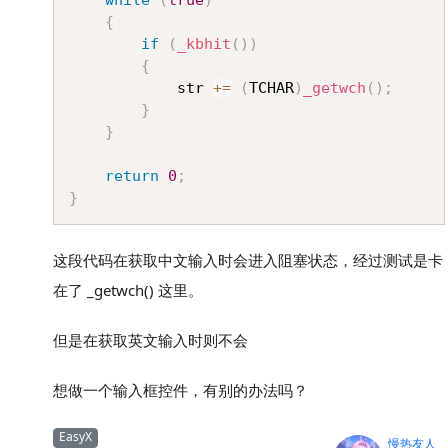
{
if
(
_kbhit
(
)
)
{
			str 
+=
(
TCHAR
)
_getwch
(
)
;
}
}
return
0
;
}
这段代码在获取中文输入时会进入阻塞状态，经过测试是卡
在了 _getwch() 这里。
但是在获取英文输入时则不会
想做一个输入框控件，有别的办法吗？
EasyX
慢热友人