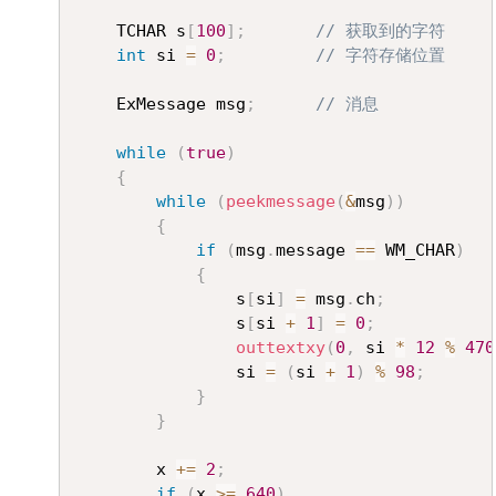
	TCHAR s
[
100
]
;
// 获取到的字符
int
 si 
=
0
;
// 字符存储位置
	ExMessage msg
;
// 消息
while
(
true
)
{
while
(
peekmessage
(
&
msg
)
)
{
if
(
msg
.
message 
==
 WM_CHAR
)
{
				s
[
si
]
=
 msg
.
ch
;
				s
[
si 
+
1
]
=
0
;
outtextxy
(
0
,
 si 
*
12
%
470
				si 
=
(
si 
+
1
)
%
98
;
}
}
		x 
+=
2
;
if
(
x 
>=
640
)