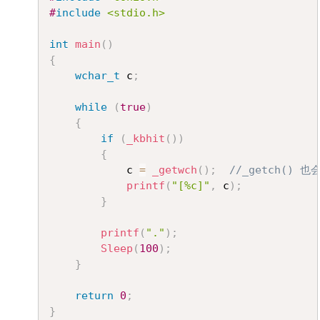
#
include
<stdio.h>
int
main
(
)
{
wchar_t
 c
;
while
(
true
)
{
if
(
_kbhit
(
)
)
{
			c 
=
_getwch
(
)
;
//_getch()
printf
(
"[%c]"
,
 c
)
;
}
printf
(
"."
)
;
Sleep
(
100
)
;
}
return
0
;
}