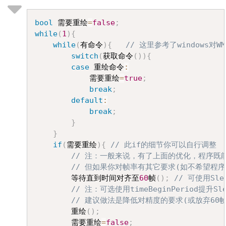
Copy
bool
 需要重绘
=
false
;
while
(
1
)
{
while
(
有命令
)
{
// 这里参考了windows对
switch
(
获取命令
(
)
)
{
case
 重绘命令
:
			需要重绘
=
true
;
break
;
default
:
break
;
}
}
if
(
需要重绘
)
{
// 此if的细节你可以自行调整
// 注：一般来说，有了上面的优化，程序既
// 但如果你对帧率有其它要求(如不希望程序
		等待直到时间对齐至
60
帧
(
)
;
// 可使用Sl
// 注：可选使用timeBeginPeriod提
// 建议做法是降低对精度的要求(或放弃60
		重绘
(
)
;
		需要重绘
=
false
;