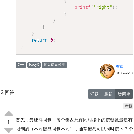
{
printf
(
"right"
)
;
}
}
}
}
return
0
;
}
C++
EasyX
键盘信息检测
有毒
2022-9-12
2 回答
活跃
最新
赞同率
举报
首先，受硬件限制，每个键盘允许同时按下的按键数量是有
1
限制的（不同键盘限制不同），通常键盘可以同时按下 3 个