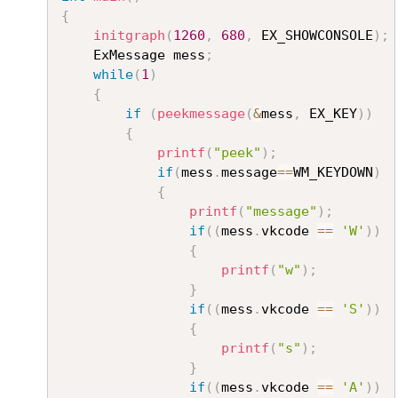
{
initgraph
(
1260
,
680
,
 EX_SHOWCONSOLE
)
;
	ExMessage mess
;
while
(
1
)
{
if
(
peekmessage
(
&
mess
,
 EX_KEY
)
)
{
printf
(
"peek"
)
;
if
(
mess
.
message
==
WM_KEYDOWN
)
{
printf
(
"message"
)
;
if
(
(
mess
.
vkcode 
==
'W'
)
)
{
printf
(
"w"
)
;
}
if
(
(
mess
.
vkcode 
==
'S'
)
)
{
printf
(
"s"
)
;
}
if
(
(
mess
.
vkcode 
==
'A'
)
)