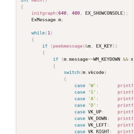
int
main
(
)
{
initgraph
(
640
,
480
,
 EX_SHOWCONSOLE
)
;
	ExMessage m
;
while
(
1
)
{
if
(
peekmessage
(
&
m
,
 EX_KEY
)
)
{
if
(
m
.
message
==
WM_KEYDOWN 
&&
 m
{
switch
(
m
.
vkcode
)
{
case
'W'
:
printf
case
'S'
:
printf
case
'A'
:
printf
case
'D'
:
printf
case
 VK_UP
:
printf
case
 VK_DOWN
:
printf
case
 VK_LEFT
:
printf
case
 VK_RIGHT
:
printf