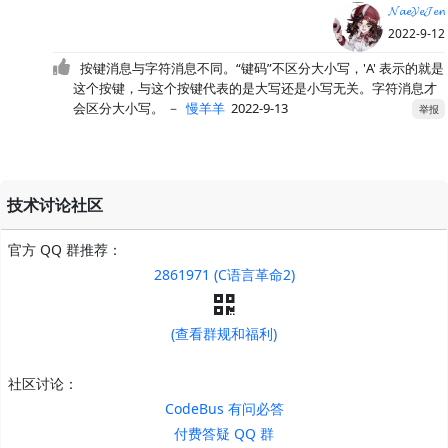
𝓝𝓪𝓮𝓨𝓮𝓙𝓮𝓷
2022-9-12
按键消息与字符消息不同。“键码”不区分大小写，'A' 表示的就是
这个按键，与这个按键代表的是大写还是小写无关。字符消息才
会区分大小写。
－
慢羊羊
2022-9-13
举报
技术讨论社区
官方 QQ 群推荐：
2861971 (C语言革命2)
(查看群规和福利)
社区讨论：
CodeBus 有问必答
付费答疑 QQ 群