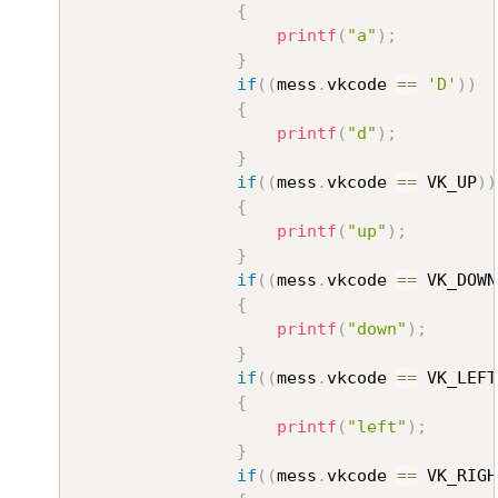
{
printf
(
"a"
)
;
}
if
(
(
mess
.
vkcode 
==
'D'
)
)
{
printf
(
"d"
)
;
}
if
(
(
mess
.
vkcode 
==
 VK_UP
)
)
{
printf
(
"up"
)
;
}
if
(
(
mess
.
vkcode 
==
 VK_DOWN
{
printf
(
"down"
)
;
}
if
(
(
mess
.
vkcode 
==
 VK_LEFT
{
printf
(
"left"
)
;
}
if
(
(
mess
.
vkcode 
==
 VK_RIGH