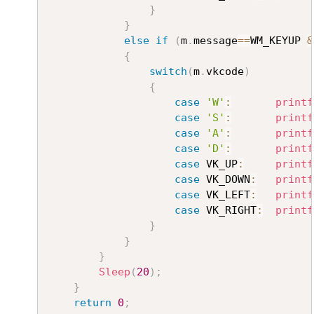
}
}
else
if
(
m
.
message
==
WM_KEYUP 
&
{
switch
(
m
.
vkcode
)
{
case
'W'
:
printf
case
'S'
:
printf
case
'A'
:
printf
case
'D'
:
printf
case
 VK_UP
:
printf
case
 VK_DOWN
:
printf
case
 VK_LEFT
:
printf
case
 VK_RIGHT
:
printf
}
}
}
Sleep
(
20
)
;
}
return
0
;