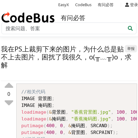
|
EasyX
CodeBus
有问必答
登录
有问必答
我在PS上裁剪下来的图片，为什么总是贴
举报
不上去图片，困扰了我很久，o(╥﹏╥)o，求
解
Copy
//相关代码
0
IMAGE 背景图
;
IMAGE 掩码图
;
loadimage
(
&
背景图
,
"香蕉背景图.jpg"
,
100
,
10
loadimage
(
&
掩码图
,
"香蕉掩码图.jpg"
,
100
,
10
putimage
(
400
,
0
,
&
掩码图
,
 SRCAND
)
;
putimage
(
400
,
0
,
&
背景图
,
 SRCPAINT
)
;