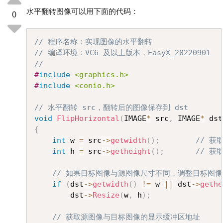
水平翻转图像可以用下面的代码：
0
Copy
// 程序名称：实现图像的水平翻转
// 编译环境：VC6 及以上版本，EasyX_20220901
//
#
include
<graphics.h>
#
include
<conio.h>
// 水平翻转 src，翻转后的图像保存到 dst
void
FlipHorizontal
(
IMAGE
*
 src
,
 IMAGE
*
 dst
{
int
 w 
=
 src
->
getwidth
(
)
;
// 获
int
 h 
=
 src
->
getheight
(
)
;
// 获
// 如果目标图像与源图像尺寸不同，调整目标图像
if
(
dst
->
getwidth
(
)
!=
 w 
||
 dst
->
gethe
		dst
->
Resize
(
w
,
 h
)
;
// 获取源图像与目标图像的显示缓冲区地址