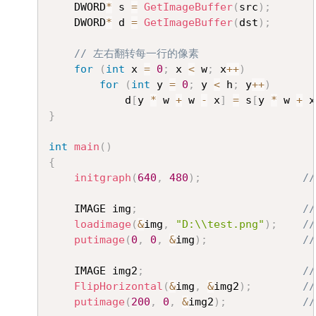
	DWORD
*
 s 
=
GetImageBuffer
(
src
)
;
	DWORD
*
 d 
=
GetImageBuffer
(
dst
)
;
// 左右翻转每一行的像素
for
(
int
 x 
=
0
;
 x 
<
 w
;
 x
++
)
for
(
int
 y 
=
0
;
 y 
<
 h
;
 y
++
)
			d
[
y 
*
 w 
+
 w 
-
 x
]
=
 s
[
y 
*
 w 
+
 x
}
int
main
(
)
{
initgraph
(
640
,
480
)
;
/
	IMAGE img
;
/
loadimage
(
&
img
,
"D:\\test.png"
)
;
/
putimage
(
0
,
0
,
&
img
)
;
/
	IMAGE img2
;
/
FlipHorizontal
(
&
img
,
&
img2
)
;
/
putimage
(
200
,
0
,
&
img2
)
;
/