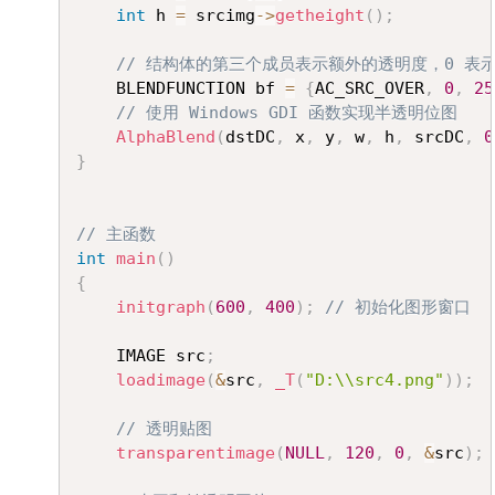
int
 h 
=
 srcimg
->
getheight
(
)
;
// 结构体的第三个成员表示额外的透明度，0 表示
	BLENDFUNCTION bf 
=
{
AC_SRC_OVER
,
0
,
25
// 使用 Windows GDI 函数实现半透明位图
AlphaBlend
(
dstDC
,
 x
,
 y
,
 w
,
 h
,
 srcDC
,
0
}
// 主函数
int
main
(
)
{
initgraph
(
600
,
400
)
;
// 初始化图形窗口
	IMAGE src
;
loadimage
(
&
src
,
_T
(
"D:\\src4.png"
)
)
;
// 透明贴图
transparentimage
(
NULL
,
120
,
0
,
&
src
)
;