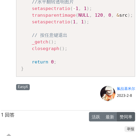
//水平翻转透明图片
setaspectratio
(
-
1
,
1
)
;
transparentimage
(
NULL
,
120
,
0
,
&
src
)
;
setaspectratio
(
1
,
1
)
;
// 按任意键退出
_getch
(
)
;
closegraph
(
)
;
return
0
;
}
EasyX
氟拉基米尔
2023-2-8
1 回答
活跃
最新
赞同率
举报