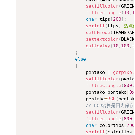
setfillcolor
(
GREEN
fillrectangle
(
10
,
1
char
 tips
[
200
]
;
sprintf
(
tips
,
"热点位
setbkmode
(
TRANSPAR
settextcolor
(
BLACK
outtextxy
(
10
,
100
,
t
}
else
{
						pentake 
=
getpixel
setfillcolor
(
penta
fillrectangle
(
800
,
						pentake
=
pentake
|
0x
						pentake
=
BGR
(
pentak
// BGR转换是因为
setfillcolor
(
GREEN
fillrectangle
(
800
,
char
 colortips
[
200
sprintf
(
colortips
,