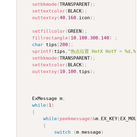
setbkmode
(
TRANSPARENT
)
;
settextcolor
(
BLACK
)
;
outtextxy
(
40
,
160
,
icon
)
;
setfillcolor
(
GREEN
)
;
fillrectangle
(
10
,
100
,
300
,
140
)
;
char
 tips
[
200
]
;
sprintf
(
tips
,
"热点位置 HotX HotY = %d,%
setbkmode
(
TRANSPARENT
)
;
settextcolor
(
BLACK
)
;
outtextxy
(
10
,
100
,
tips
)
;
	ExMessage m
;
while
(
1
)
{
while
(
peekmessage
(
&
m
,
EX_KEY
|
EX_MOU
{
switch
(
m
.
message
)