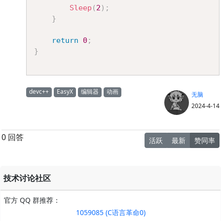
Sleep
(
2
)
;
}
return
0
;
}
devc++
EasyX
编辑器
动画
无脑
2024-4-14
0 回答
活跃
最新
赞同率
技术讨论社区
官方 QQ 群推荐：
1059085 (C语言革命0)