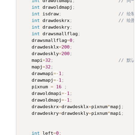
int
 drawoldmapi
;
// 
int
 drawoldmapj
;
int
 isdraw
;
// 绘
int
 drawdeskrx
;
// 绘
int
 drawdeskry
;
int
 drawsmallflag
;
	drawsmallflag
=
0
;
	drawdesklx
=
200
;
	drawdeskly
=
200
;
	mapi
=
32
;
	mapj
=
32
;
	drawmapi
=
-
1
;
	drawmapj
=
-
1
;
	pixnum 
=
16
;
	drawoldmapi
=
-
1
;
	drawoldmapj
=
-
1
;
	drawdeskrx
=
drawdesklx
+
pixnum
*
mapj
;
	drawdeskry
=
drawdeskly
+
pixnum
*
mapi
;
int
 left
=
0
;