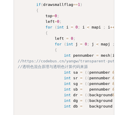
if
(
drawsmallflag
==
1
)
{
			top
=
0
;
			left
=
0
;
for
(
int
 i 
=
0
;
 i 
<
 mapi 
;
 i
++
{
				left 
=
0
;
for
(
int
 j 
=
0
;
 j 
<
 mapj 
;
{
int
 pennumber 
=
 mesh
[
i
//https://codebus.cn/yangw/transparent-put
//透明色混合原理与透明色计算代码来源
int
 sa 
=
(
(
pennumber 
&
int
 sr 
=
(
(
pennumber 
&
int
 sg 
=
(
(
pennumber 
&
int
 sb 
=
   pennumber 
&
int
 dr 
=
(
(
background
&
int
 dg 
=
(
(
background 
int
 db 
=
   background 