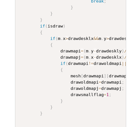
break
;
}
}
}
if
(
isdraw
)
{
if
(
m
.
x
>
drawdesklx
&&
m
.
y
>
drawdes
{
				drawmapi
=
(
m
.
y
-
drawdeskly
)
/
				drawmapj
=
(
m
.
x
-
drawdesklx
)
/
if
(
drawmapi
!=
drawoldmapi
||
{
					mesh
[
drawmapi
]
[
drawmap
					drawoldmapi
=
drawmapi
;
					drawoldmapj
=
drawmapj
;
					drawsmallflag
=
1
;
}
}
}