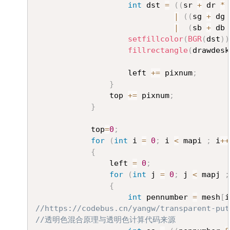
int
 dst 
=
(
(
sr 
+
 dr 
*
|
(
(
sg 
+
 dg 
|
(
sb 
+
 db 
setfillcolor
(
BGR
(
dst
)
)
fillrectangle
(
drawdesk
					left 
+=
 pixnum
;
}
				top 
+=
 pixnum
;
}
			top
=
0
;
for
(
int
 i 
=
0
;
 i 
<
 mapi 
;
 i
++
{
				left 
=
0
;
for
(
int
 j 
=
0
;
 j 
<
 mapj 
;
{
int
 pennumber 
=
 mesh
[
i
//https://codebus.cn/yangw/transparent-put
//透明色混合原理与透明色计算代码来源