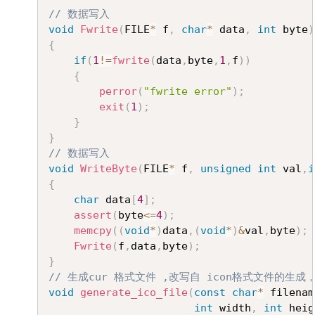
// 数据写入
void
Fwrite
(
FILE
*
 f
,
char
*
 data
,
int
 byte
)
{
if
(
1
!=
fwrite
(
data
,
byte
,
1
,
f
)
)
{
perror
(
"fwrite error"
)
;
exit
(
1
)
;
}
}
// 数据写入
void
WriteByte
(
FILE
*
 f
,
unsigned
int
 val
,
i
{
char
 data
[
4
]
;
assert
(
byte
<=
4
)
;
memcpy
(
(
void
*
)
data
,
(
void
*
)
&
val
,
byte
)
;
Fwrite
(
f
,
data
,
byte
)
;
}
// 生成cur 格式文件 ,改写自 icon格式文件的生成，仅
void
generate_ico_file
(
const
char
*
 filenam
int
 width
,
int
 heig