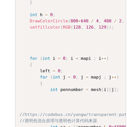
}
int
 h 
=
0
;
DrawColorCircle
(
800
+
640
/
4
,
480
/
2
,
setfillcolor
(
RGB
(
128
,
126
,
129
)
)
;
for
(
int
 i 
=
0
;
 i 
<
 mapi 
;
 i
++
)
{
		left 
=
0
;
for
(
int
 j 
=
0
;
 j 
<
 mapj 
;
 j
++
)
{
int
 pennumber 
=
 mesh
[
i
]
[
j
]
;
//https://codebus.cn/yangw/transparent-put
//透明色混合原理与透明色计算代码来源