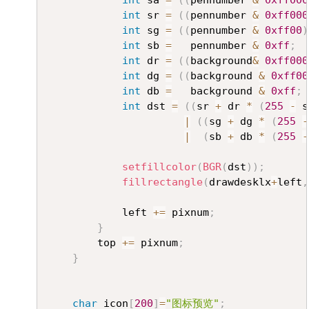
int
 sa 
=
(
(
pennumber 
&
0xff000
int
 sr 
=
(
(
pennumber 
&
0xff000
int
 sg 
=
(
(
pennumber 
&
0xff00
)
int
 sb 
=
   pennumber 
&
0xff
;
int
 dr 
=
(
(
background
&
0xff000
int
 dg 
=
(
(
background 
&
0xff00
int
 db 
=
   background 
&
0xff
;
int
 dst 
=
(
(
sr 
+
 dr 
*
(
255
-
 s
|
(
(
sg 
+
 dg 
*
(
255
-
|
(
sb 
+
 db 
*
(
255
-
setfillcolor
(
BGR
(
dst
)
)
;
fillrectangle
(
drawdesklx
+
left
,
			left 
+=
 pixnum
;
}
		top 
+=
 pixnum
;
}
char
 icon
[
200
]
=
"图标预览"
;