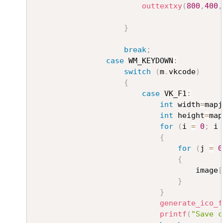
outtextxy
(
800
,
400
,
}
break
;
case
 WM_KEYDOWN
:
switch
(
m
.
vkcode
)
{
case
 VK_F1
:
int
 width
=
mapj
int
 height
=
map
for
(
i 
=
0
;
 i 
{
for
(
j 
=
0
{
									image
[
}
}
generate_ico_f
printf
(
"Save