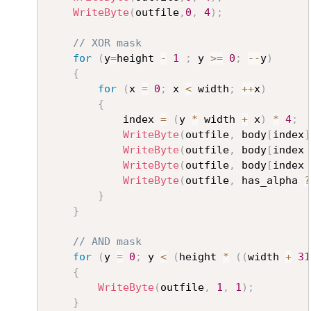
WriteByte
(
outfile
,
0
,
4
)
;
// XOR mask
for
(
y
=
height 
-
1
;
 y 
>=
0
;
--
y
)
{
for
(
x 
=
0
;
 x 
<
 width
;
++
x
)
{
			index 
=
(
y 
*
 width 
+
 x
)
*
4
;
WriteByte
(
outfile
,
 body
[
index
]
WriteByte
(
outfile
,
 body
[
index 
WriteByte
(
outfile
,
 body
[
index 
WriteByte
(
outfile
,
 has_alpha 
?
}
}
// AND mask
for
(
y 
=
0
;
 y 
<
(
height 
*
(
(
width 
+
31
{
WriteByte
(
outfile
,
1
,
1
)
;
}