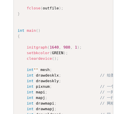
fclose
(
outfile
)
;
}
int
main
(
)
{
initgraph
(
1640
,
980
,
1
)
;
setbkcolor
(
GREEN
)
;
cleardevice
(
)
;
int
*
*
 mesh
;
int
 drawdesklx
;
// 绘
int
 drawdeskly
;
int
 pixnum
;
// 一
int
 mapi
;
// 一
int
 mapj
;
// 一
int
 drawmapi
;
// 网
int
 drawmapj
;