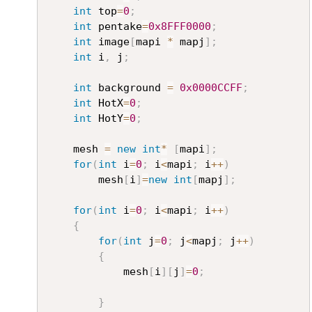
int
 top
=
0
;
int
 pentake
=
0x8FFF0000
;
int
 image
[
mapi 
*
 mapj
]
;
int
 i
,
 j
;
int
 background 
=
0x0000CCFF
;
int
 HotX
=
0
;
int
 HotY
=
0
;
	mesh 
=
new
int
*
[
mapi
]
;
for
(
int
 i
=
0
;
 i
<
mapi
;
 i
++
)
		mesh
[
i
]
=
new
int
[
mapj
]
;
for
(
int
 i
=
0
;
 i
<
mapi
;
 i
++
)
{
for
(
int
 j
=
0
;
 j
<
mapj
;
 j
++
)
{
			mesh
[
i
]
[
j
]
=
0
;
}