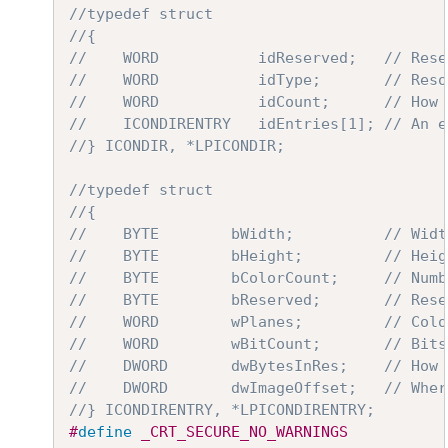
//typedef struct
//{
//    WORD           idReserved;   // Rese
//    WORD           idCount;      // How 
//    ICONDIRENTRY   idEntries[1]; // An e
//} ICONDIR, *LPICONDIR;
//typedef struct
//{
//    BYTE        bWidth;          // Widt
//    BYTE        bHeight;         // Heig
//    BYTE        bColorCount;     // Numb
//    BYTE        bReserved;       // Rese
//    WORD        wPlanes;         // Colo
//    WORD        wBitCount;       // Bits
//    DWORD       dwBytesInRes;    // How 
//    DWORD       dwImageOffset;   // Wher
//} ICONDIRENTRY, *LPICONDIRENTRY;
#
define
_CRT_SECURE_NO_WARNINGS