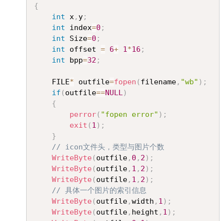
{
int
 x
,
y
;
int
 index
=
0
;
int
 Size
=
0
;
int
 offset 
=
6
+
1
*
16
;
int
 bpp
=
32
;
	FILE
*
 outfile
=
fopen
(
filename
,
"wb"
)
;
if
(
outfile
==
NULL
)
{
perror
(
"fopen error"
)
;
exit
(
1
)
;
}
// icon文件头，类型与图片个数
WriteByte
(
outfile
,
0
,
2
)
;
WriteByte
(
outfile
,
1
,
2
)
;
WriteByte
(
outfile
,
1
,
2
)
;
// 具体一个图片的索引信息
WriteByte
(
outfile
,
width
,
1
)
;
WriteByte
(
outfile
,
height
,
1
)
;