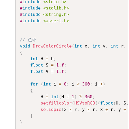
#
include
<stdio.h>
#
include
<stdlib.h>
#
include
<string.h>
#
include
<assert.h>
// 色环
void
DrawColorCircle
(
int
 x
,
int
 y
,
int
 r
,
{
int
 H 
=
 h
;
float
 S 
=
1.f
;
float
 V 
=
1.f
;
for
(
int
 i 
=
0
;
 i 
<
360
;
 i
++
)
{
		H 
=
int
(
H 
+
1
)
%
360
;
setfillcolor
(
HSVtoRGB
(
(
float
)
H
,
 S
,
solidpie
(
x 
-
 r
,
 y 
-
 r
,
 x 
+
 r
,
 y 
+
 
}
}