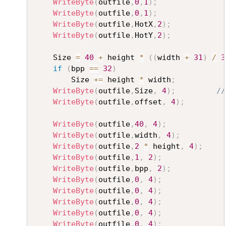
WriteByte
(
outfile
,
0
,
1
)
;
WriteByte
(
outfile
,
0
,
1
)
;
WriteByte
(
outfile
,
HotX
,
2
)
;
WriteByte
(
outfile
,
HotY
,
2
)
;
	Size 
=
40
+
 height 
*
(
(
width 
+
31
)
/
3
if
(
bpp 
==
32
)
		Size 
+=
 height 
*
 width
;
WriteByte
(
outfile
,
Size
,
4
)
;
//
WriteByte
(
outfile
,
offset
,
4
)
;
WriteByte
(
outfile
,
40
,
4
)
;
WriteByte
(
outfile
,
width
,
4
)
;
WriteByte
(
outfile
,
2
*
 height
,
4
)
;
WriteByte
(
outfile
,
1
,
2
)
;
WriteByte
(
outfile
,
bpp
,
2
)
;
WriteByte
(
outfile
,
0
,
4
)
;
WriteByte
(
outfile
,
0
,
4
)
;
WriteByte
(
outfile
,
0
,
4
)
;
WriteByte
(
outfile
,
0
,
4
)
;
WriteByte
(
outfile
,
0
,
4
)
;