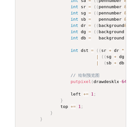
int
 sa 
=
(
(
pennumber 
&
int
 sr 
=
(
(
pennumber 
&
int
 sg 
=
(
(
pennumber 
&
int
 sb 
=
   pennumber 
&
int
 dr 
=
(
(
background
&
int
 dg 
=
(
(
background 
int
 db 
=
   background 
int
 dst 
=
(
(
sr 
+
 dr 
*
|
(
(
sg 
+
 dg 
|
(
sb 
+
 db 
// 绘制预览图
putpixel
(
drawdesklx
-
64
					left 
+=
1
;
}
				top 
+=
1
;
}
}