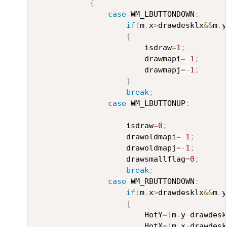
{
case
 WM_LBUTTONDOWN
:
if
(
m
.
x
>
drawdesklx
&&
m
.
y
{
						isdraw
=
1
;
						drawmapi
=
-
1
;
						drawmapj
=
-
1
;
}
break
;
case
 WM_LBUTTONUP
:
					isdraw
=
0
;
					drawoldmapi
=
-
1
;
					drawoldmapj
=
-
1
;
					drawsmallflag
=
0
;
break
;
case
 WM_RBUTTONDOWN
:
if
(
m
.
x
>
drawdesklx
&&
m
.
y
{
						HotY
=
(
m
.
y
-
drawdesk
						HotX
=
(
m
.
x
-
drawdesk