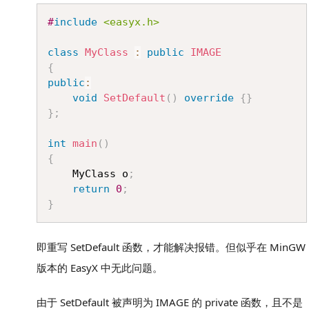
Copy
#
include
<easyx.h>
class
MyClass
:
public
IMAGE
{
public
:
void
SetDefault
(
)
override
{
}
}
;
int
main
(
)
{
	MyClass o
;
return
0
;
}
即重写 SetDefault 函数，才能解决报错。但似乎在 MinGW
版本的 EasyX 中无此问题。
由于 SetDefault 被声明为 IMAGE 的 private 函数，且不是