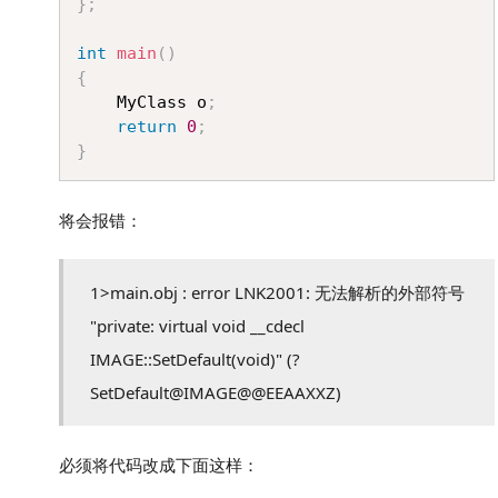
}
;
int
main
(
)
{
	MyClass o
;
return
0
;
}
将会报错：
1>main.obj : error LNK2001: 无法解析的外部符号
"private: virtual void __cdecl
IMAGE::SetDefault(void)" (?
SetDefault@IMAGE@@EEAAXXZ)
必须将代码改成下面这样：