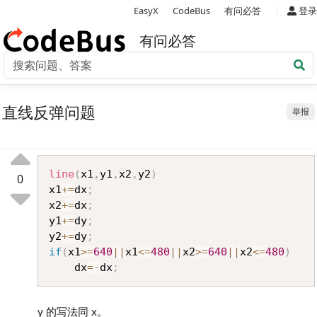
|
EasyX
CodeBus
有问必答
登录
有问必答
直线反弹问题
举报
Copy
line
(
x1
,
y1
,
x2
,
y2
)
0
x1
+=
dx
;
x2
+=
dx
;
y1
+=
dy
;
y2
+=
dy
;
if
(
x1
>=
640
||
x1
<=
480
||
x2
>=
640
||
x2
<=
480
)
	dx
=
-
dx
;
y 的写法同 x。