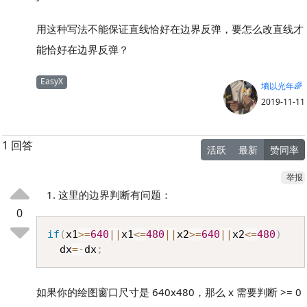
用这种写法不能保证直线恰好在边界反弹，要怎么改直线才
能恰好在边界反弹？
EasyX
墒以光年🌈
2019-11-11
1 回答
活跃
最新
赞同率
举报
这里的边界判断有问题：
0
Copy
if
(
x1
>=
640
||
x1
<=
480
||
x2
>=
640
||
x2
<=
480
)
  dx
=
-
dx
;
如果你的绘图窗口尺寸是 640x480，那么 x 需要判断 >= 0