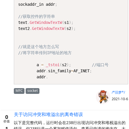
sockaddr_in addr
;
//获取控件的字符串
text
.
GetWindowTextW
(
s1
)
;
text2
.
GetWindowTextW
(
s2
)
;
//就是这个地方怎么写
//将字符串传到IP地址的地方
		a 
=
_tstoi
(
s2
)
;
//端口号
		addr
.
sin_family
=
AF_INET
;
		addr
.
MFC
socket
/*旧梦*/
2021-10-6
关于访问冲突和堆溢出的离奇错误
0
价值
以下是完整代码，运行时会在238行出现访问冲突和堆栈溢出的
1
错误，但238行是一个累加赋值语句。查看已申请的堆内存，大