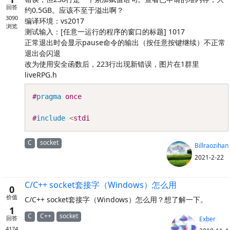
回答
约0.5GB。应该不至于溢出啊？
3090
编译环境：vs2017
浏览
测试输入：[任意一运行的程序的窗口的标题] 1017
正常退出时会显示pause命令的输出（按任意按键继续）不正常
退出会闪退
改为使用安全函数后，223行出现新错误，图片在1群里
liveRPG.h
Copy
#
pragma
once
#
include
<
stdi
C
socket
Billraozihan
2021-2-22
C/C++ socket套接字（Windows）怎么用
0
价值
C/C++ socket套接字（Windows）怎么用？想了解一下。
1
C
C++
socket
回答
Exber
4174