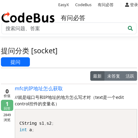
|
EasyX
CodeBus
有问必答
登录
有问必答
提问分类 [socket]
提问
最新
未答复
活跃
mfc的IP地址怎么获取
0
价值
//就是端口号和IP地址的地方怎么写才对（text是一个edit
1
control控件的变量名）
回答
Copy
2849
浏览
CString s1
,
s2
;
int
 a
;